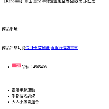
【Kendama】劍玉 劍球 手繪漫畫風全爆裂紋(黑白-紅黑)
商品網址:
商品訊息功能
信用卡 首刷禮
:
跟銀行借錢買車
品號：4565408
靈活手腕運動
手部技巧訓練
大人小孩皆適合