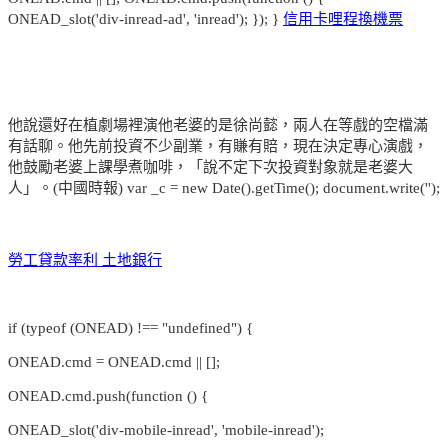
ONEAD_slot('div-inread-ad', 'inread'); }); }
信用卡哩程換機票
他說還好在植劇場裡演他老婆的是徐尚懿，兩人在等戲的空檔滿
有話聊。他先前投資不少副業，有賺有賠，現在決定專心演戲，
他鼓勵老婆上課學煮咖啡，「說不定下次投資對象就是老婆大
人」。(中國時報) var _c = new Date().getTime(); document.write('');
勞工貸款率利 土地銀行
if (typeof (ONEAD) !== "undefined") {
ONEAD.cmd = ONEAD.cmd || [];
ONEAD.cmd.push(function () {
ONEAD_slot('div-mobile-inread', 'mobile-inread');