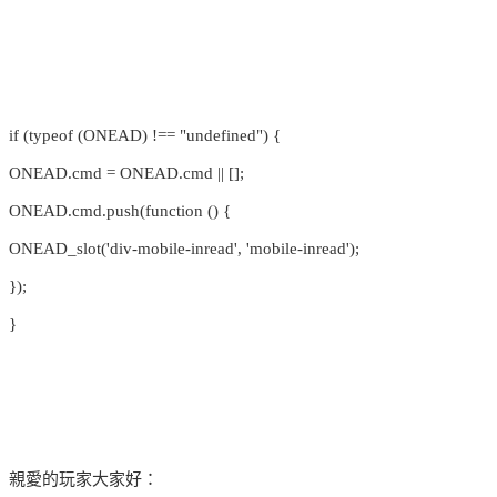
if (typeof (ONEAD) !== "undefined") {
ONEAD.cmd = ONEAD.cmd || [];
ONEAD.cmd.push(function () {
ONEAD_slot('div-mobile-inread', 'mobile-inread');
});
}
親愛的玩家大家好：