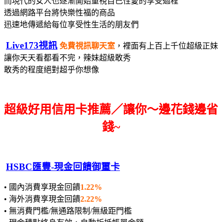
而現代的女人也逐漸開始重視自己性愛的享受過程
透過網路平台將快樂性福的商品
迅速地傳遞給每位享受性生活的朋友們
Live173視訊
免費視訊聊天室
，裡面有上百上千位超級正妹
讓你天天看都看不完，辣妹超級敢秀
敢秀的程度絕對超乎你想像
超級好用信用卡推薦／讓你～邊花錢邊省
錢~
HSBC匯豐-現金回饋御璽卡
• 國內消費享現金回饋
1.22%
• 海外消費享現金回饋
2.22%
• 無消費門檻/無通路限制/無級距門檻