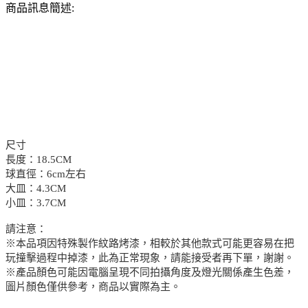
商品訊息簡述:
尺寸
長度：18.5CM
球直徑：6cm左右
大皿：4.3CM
小皿：3.7CM
請注意：
※本品項因特殊製作紋路烤漆，相較於其他款式可能更容易在把
玩撞擊過程中掉漆，此為正常現象，請能接受者再下單，謝謝。
※產品顏色可能因電腦呈現不同拍攝角度及燈光關係產生色差，
圖片顏色僅供參考，商品以實際為主。