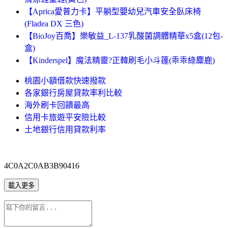
【Aprica愛普力卡】平躺型嬰幼兒汽車安全臥床椅
(Fladea DX 三色)
【BioJoy百喬】樂敏益_L-137乳酸菌調體精華x5盒(12包-
盒)
【Kinderspel】魔法精靈?正韓刷毛小斗篷(乖乖綠麋鹿)
桃園小額借款快速撥款
各家銀行房屋貸款率利比較
海外刷卡回饋最高
信用卡旅遊平安險比較
土地銀行信用貸款利率
4C0A2C0AB3B90416
載入更多