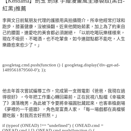
【Kendama】劍玉 劍球 手繪漫畫風全爆裂紋(黑白-
紅黑)推薦
李興文日前幫朋友代理的護膝用具拍攝簡介，所幸他經常打球和
跑步，膝蓋健康，沒被操翻。近來他開始茹素，加上為了約束自
己的腰圍，連愛吃的美食都必須謝絕，「以前吃喝玩樂樣樣來，
現在不吸菸、不喝酒，也不吃葷食，如今連甜點都不能吃，人生
樂趣愈來愈少了。」
googletag.cmd.push(function () { googletag.display('div-gpt-ad-
1489561879560-0'); });
他去年首次嘗試編導工作，完成第一支微電影《爸爸，我現在過
得很好》，今年把工作重心轉回幕前，正在民視八點檔《幸福來
了》演落魄男，為此被下令要將幸福圓肚藏起來，也客串植劇場
《夢裡的一千道牆》，角色是富貴人家，「每一場戲都在高檔餐
廳吃飯，對我而言好煎熬。」
if (typeof (ONEAD) !== "undefined") { ONEAD.cmd =
ONEAD.cmd || []; ONEAD.cmd.push(function () {