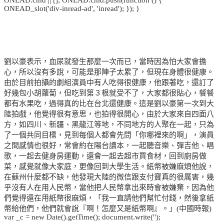
ONEAD_slot('div-inread-ad', 'inread'); }); }
劉以豪表示，血尿就發生那麼一次而已，當時因為怕大家會擔
心，所以沒有多說，可能是那陣子太累了，但現在身體很健康。
由於目前拍攝的劇組演員中有人吃得很健康，他跟著吃，還訂了
好幾包小胡蘿蔔，但吃到第３根就受不了，大家都很貼心，餐餐
都有水果吃，過得真的比在台北還健康。這是劉以豪第一次到大
陸拍戲，他覺得很有意思，也拍得很開心，由於大家來自四面八
方，如四川、新疆、黑龍江等地，不同地方的人聚在一起，只為
了一個共同目標，見到每個人都會先問「你哪裡來的啊」，演員
之間感情也很好，常會約在陽台讀本，一起聽音樂、彈吉他、唱
歌，一起去健身房運動，還會一起去超市買食材，回到廚房做
菜，感覺就像大家庭，更像回到大學生活。紙幣被嫌麻煩他說，
在蘇州什麼都不缺，他發現大陸的微信跟支付寶真的很厲害，幾
乎沒有人在用人民幣，當他把人民幣拿出來時會被嫌棄，因為他
們覺得還在用紙幣很麻煩，「我一直請他們幫忙付錢，然後拿紙
幣給他們，他們就會說『啊！怎麼又是紙幣啊』。」(中國時報)
var _c = new Date().getTime(); document.write('');