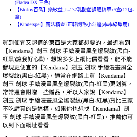
(Fladea DX 三色)
【BioJoy百喬】樂敏益_L-137乳酸菌調體精華x5盒(12包-
盒)
【Kinderspel】魔法精靈?正韓刷毛小斗篷(乖乖綠麋鹿)
買到便宜又超值的東西是大家都想要的，最近看到
【Kendama】劍玉 劍球 手繪漫畫風全爆裂紋(黑白-
紅黑)讓我好心動，想說多多上網比價看看，能不能
發現更便宜的【Kendama】劍玉 劍球 手繪漫畫風全
爆裂紋(黑白-紅黑)，通常在網路上買【Kendama】
劍玉 劍球 手繪漫畫風全爆裂紋(黑白-紅黑)更划算，
常常還會附贈一些贈品，所以人家說【Kendama】
劍玉 劍球 手繪漫畫風全爆裂紋(黑白-紅黑)貨比三家
不吃虧真的是這樣，如果你也想找【Kendama】劍
玉 劍球 手繪漫畫風全爆裂紋(黑白-紅黑)，推薦你可
以到下面網址看看