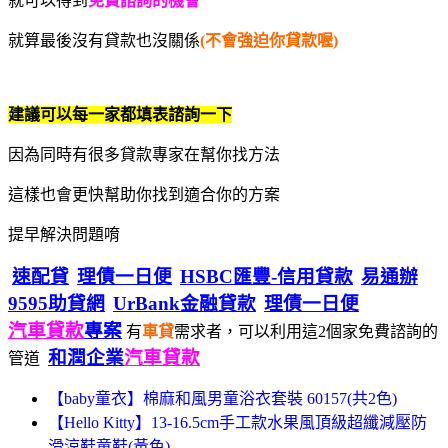
就可以得到
免費諮詢的機會
就算最後沒有貸款也沒關係
(不會強迫你貸款喔)
建議可以每一家都填表諮詢一下
因為同時有很多貸款專家在幫你找方法
這樣也會更快幫助你找到適合你的方案
提早解決問題唷
速配貸
理債一日便
HSBC匯豐-信用貸款
易通辦
9595助貸網
UrBank金融貸款
理債一日便
汽車貸款
專案
有
車貸
需求者，可以利用這2個家免費諮詢的
和潤企業
汽車貸款
管道
【baby童衣】棉麻和風男童浴衣套裝 60157(共2色)
【Hello Kitty】13-16.5cm手工款水果風頂級超纖減壓防
滑涼鞋童鞋(黃色)